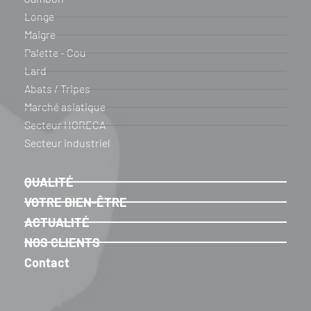
Longe
Maigre
Palette - Cou
Lard
Abats / Tripes
Marché asiatique
Secteur HORECA
Secteur industriel
QUALITÉ
VOTRE BIEN-ÊTRE
ACTUALITÉ
NOS CLIENTS
Contact