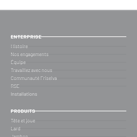
ENTERPRISE
Histoire
Nos engagements
Équipe
Travaillez avec nous
Communauté Friselva
RSE
Installations
PRODUITS
Tête et joue
Lard
Jambon