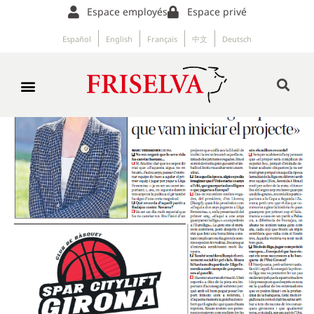
Espace employés
Espace privé
Español
English
Français
中文
Deutsch