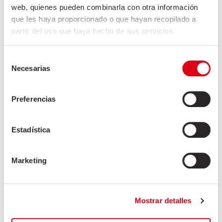
UNI GIRONA ON ITS 10TH
web, quienes pueden combinarla con otra información
ANNIVERSARY
que les haya proporcionado o que hayan recopilado a
partir del uso que haya hecho de sus servicios.
On 17th May, the tenth anniversary of the Girona
Selección
basketball team, Friselva decided to publish its
Necesarias
de
congratulations in the Diari de Girona newspaper, in
consentimiento
honour of the Uni Girona team.
Preferencias
+
Estadística
Marketing
Mostrar detalles