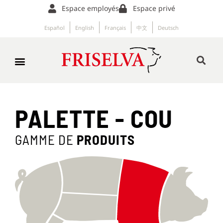
Espace employés
Espace privé
Español
English
Français
中文
Deutsch
PALETTE - COU
GAMME DE
PRODUITS