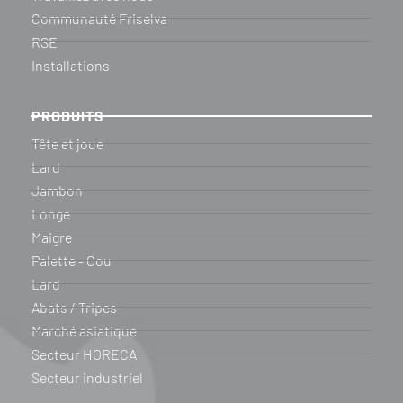
Communauté Friselva
RSE
Installations
PRODUITS
Tête et joue
Lard
Jambon
Longe
Maigre
Palette - Cou
Lard
Abats / Tripes
Marché asiatique
Secteur HORECA
Secteur industriel