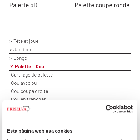
Palette 5D
Palette coupe ronde
Tête et joue
Jambon
Longe
Palette – Cou
Cartilage de palette
Cou avec ou
Cou coupe droite
Cou en tranches
Épaule de porc
Humérus
Jarrets avant palette avec os
Esta página web usa cookies
Jarrets avant palette sans os
Omoplate 50%