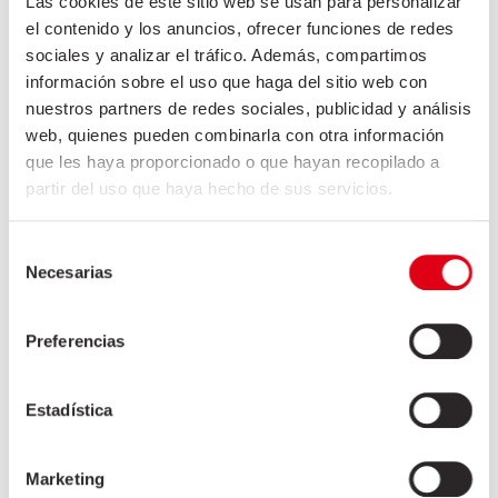
Las cookies de este sitio web se usan para personalizar
Os du cou
el contenido y los anuncios, ofrecer funciones de redes
Palette 2D
sociales y analizar el tráfico. Además, compartimos
información sobre el uso que haga del sitio web con
Palette 4D
nuestros partners de redes sociales, publicidad y análisis
Palette 5D
web, quienes pueden combinarla con otra información
Palette coupe ronde
que les haya proporcionado o que hayan recopilado a
partir del uso que haya hecho de sus servicios.
Lard
Graisse / Maigre / Abats / Tripes
Selección
Necesarias
de
consentimiento
Marché asiatique
Preferencias
Secteur HORECA
Secteur industriel
Estadística
Marketing