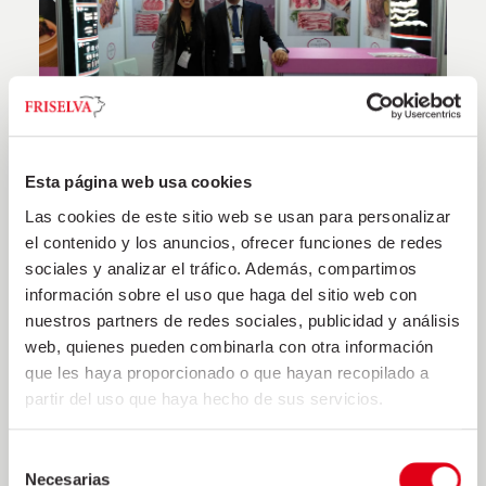
FOOD TAIPEI 2019
Esta página web usa cookies
19 janvier 2021
Las cookies de este sitio web se usan para personalizar
el contenido y los anuncios, ofrecer funciones de redes
Friselva once again attended the FOOD TAIPEI trade
sociales y analizar el tráfico. Además, compartimos
fair, held in Taipei on 19-22 June 2019. Thanks for
información sobre el uso que haga del sitio web con
visiting us at stand B1128!
nuestros partners de redes sociales, publicidad y análisis
web, quienes pueden combinarla con otra información
+
que les haya proporcionado o que hayan recopilado a
partir del uso que haya hecho de sus servicios.
Selección
Necesarias
de