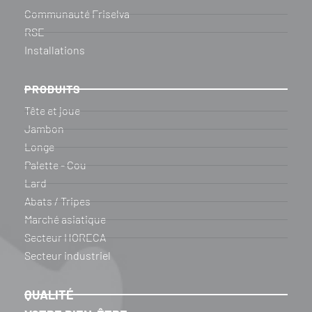
Communauté Friselva
RSE
Installations
PRODUITS
Tête et joue
Jambon
Longe
Palette - Cou
Lard
Abats / Tripes
Marché asiatique
Secteur HORECA
Secteur industriel
QUALITÉ