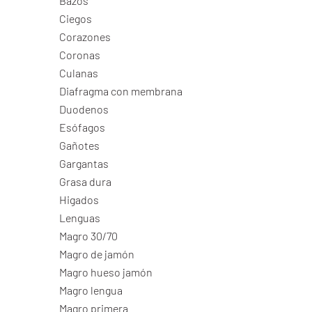
Bazos
Ciegos
Corazones
Coronas
Culanas
Diafragma con membrana
Duodenos
Esófagos
Gañotes
Gargantas
Grasa dura
Higados
Lenguas
Magro 30/70
Magro de jamón
Magro hueso jamón
Magro lengua
Magro primera