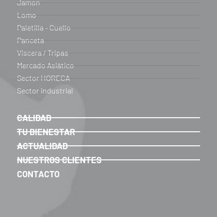
Jamon
Lomo
Paletilla - Cuello
Panceta
Viscera / Tripas
Mercado Asiático
Sector HORECA
Sector industrial
CALIDAD
TU BIENESTAR
ACTUALIDAD
NUESTROS CLIENTES
CONTACTO