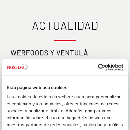
ACTUALIDAD
WERFOODS Y VENTULÀ
17 de julio de 2025
Desde weRfoods nos complace comunicar que se ha
cerrado una alianza con Ramón Ventulà SA e
Esta página web usa cookies
integraremos su actividad dentro de weRfoods. Esta
Las cookies de este sitio web se usan para personalizar
operación es una apuesta por el territorio, el talento
el contenido y los anuncios, ofrecer funciones de redes
local y el crecimiento compartidos. Gracias a Pilar
sociales y analizar el tráfico. Además, compartimos
Ventulà y a David Gràcia por
información sobre el uso que haga del sitio web con
nuestros partners de redes sociales, publicidad y análisis