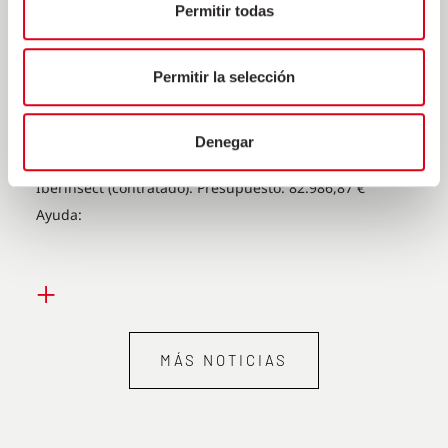
Permitir todas
Nombre del proyecto: “ALTEMO: Alimentación de
lechones de primera edad con larvas de Tenebrio
Permitir la selección
molitor: efectos sobre el desarrollo y la salud intestinal”
Participantes: NOEL ALIMENTARIA SAU (líder),
SELECCIÓN BATALLÉ SA (beneficiario), FRISELVA SA
Denegar
(beneficiario), INNOVACC (coordinador), IRTA (OPI),
Iberinsect (contratado). Presupuesto: 82.986,87 €
Ayuda:
+
MÁS NOTICIAS