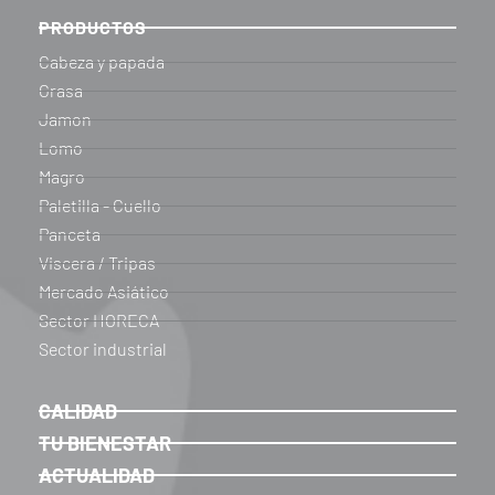
PRODUCTOS
Cabeza y papada
Grasa
Jamon
Lomo
Magro
Paletilla - Cuello
Panceta
Viscera / Tripas
Mercado Asiático
Sector HORECA
Sector industrial
CALIDAD
TU BIENESTAR
ACTUALIDAD