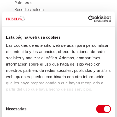
Pulmones
Recortes beicon
Recortes de grasa
Riñones
Sesos
Tiroides
Esta página web usa cookies
Traquea
Las cookies de este sitio web se usan para personalizar
Tripa fina
el contenido y los anuncios, ofrecer funciones de redes
Tripa fina con mucosa
sociales y analizar el tráfico. Además, compartimos
Tripa gruesa
información sobre el uso que haga del sitio web con
Úteros
nuestros partners de redes sociales, publicidad y análisis
web, quienes pueden combinarla con otra información
Vejiga
que les haya proporcionado o que hayan recopilado a
Vientres Pouch
partir del uso que haya hecho de sus servicios.
Selección
Necesarias
de
Mercado asiático
consentimiento