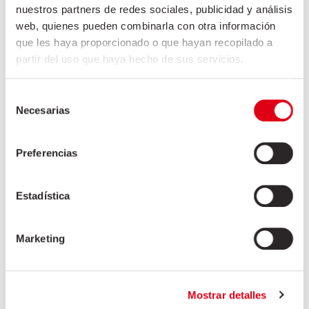
nuestros partners de redes sociales, publicidad y análisis
web, quienes pueden combinarla con otra información
que les haya proporcionado o que hayan recopilado a
partir del uso que haya hecho de sus servicios.
Selección
Necesarias
de
consentimiento
Preferencias
Información importante
Estadística
FRISELVA, S.A. como responsable del tratamiento
tratará tus datos con la finalidad de dar respuesta a
tu
Marketing
consulta o petición. Puedes acceder, rectificar y
suprimir tus datos, así como ejercer otros derechos
consultando la información adicional y detallada
sobre
Mostrar detalles
protección de datos en nuestra
Política de
Privacidad