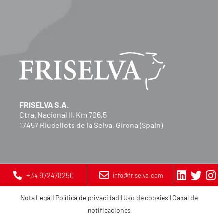
FRISELVA S.A.
Ctra. Nacional II, Km 706,5
17457 Riudellots de la Selva, Girona (Spain)
+34 972478250
info@friselva.com
Nota Legal
|
Política de privacidad
|
Uso de cookies
|
Canal de
notificaciones