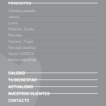
PRODUCTOS
Cabeza y papada
Jamon
Lomo
Paletilla - Cuello
Panceta
Viscera / Tripas
Mercado Asiático
Sector HORECA
Sector industrial
CALIDAD
TU BIENESTAR
ACTUALIDAD
NUESTROS CLIENTES
CONTACTO