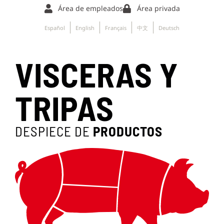
Área de empleados
Área privada
Español
English
Français
中文
Deutsch
VISCERAS Y
TRIPAS
DESPIECE DE
PRODUCTOS