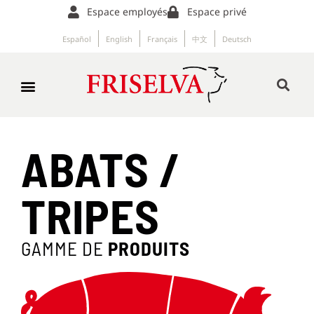
Espace employés
Espace privé
Español
English
Français
中文
Deutsch
ABATS /
TRIPES
GAMME DE
PRODUITS