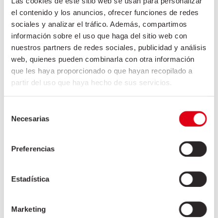
Thyroïde
Las cookies de este sitio web se usan para personalizar
Trachée
el contenido y los anuncios, ofrecer funciones de redes
sociales y analizar el tráfico. Además, compartimos
Tripe épaisse
información sobre el uso que haga del sitio web con
Tripe fine
nuestros partners de redes sociales, publicidad y análisis
Tripe fine avec muqueuse
web, quienes pueden combinarla con otra información
Utérus
que les haya proporcionado o que hayan recopilado a
Vessie
partir del uso que haya hecho de sus servicios.
Selección
Marché asiatique
Necesarias
de
consentimiento
Secteur HORECA
Preferencias
Secteur industriel
Estadística
Marketing