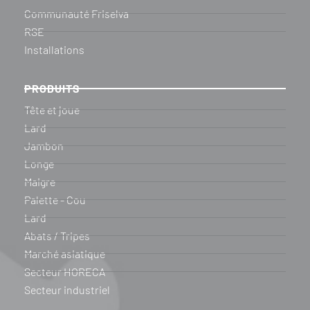
Communauté Friselva
RSE
Installations
PRODUITS
Tête et joue
Lard
Jambon
Longe
Maigre
Palette - Cou
Lard
Abats / Tripes
Marché asiatique
Secteur HORECA
Secteur industriel