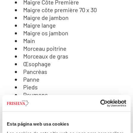
Maigre Côte Première
Maigre côte première 70 x 30
Maigre de jambon
Maigre lange
Maigre os jambon
Main
Morceau poitrine
Morceaux de gras
Œsophage
Pancréas
Panne
Pieds
Poumons
Rate
Rognons
Rosette
Esta página web usa cookies
Thymus