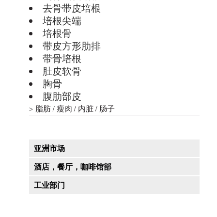
去骨带皮培根
培根尖端
培根骨
带皮方形肋排
带骨培根
肚皮软骨
胸骨
腹肋部皮
脂肪 / 瘦肉 / 内脏 / 肠子
亚洲市场
酒店，餐厅，咖啡馆部
工业部门