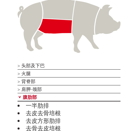
头部及下巴
火腿
背脊部
肩胛-颈部
腹肋部
一半肋排
去皮去骨培根
去皮方形肋排
去骨去皮培根