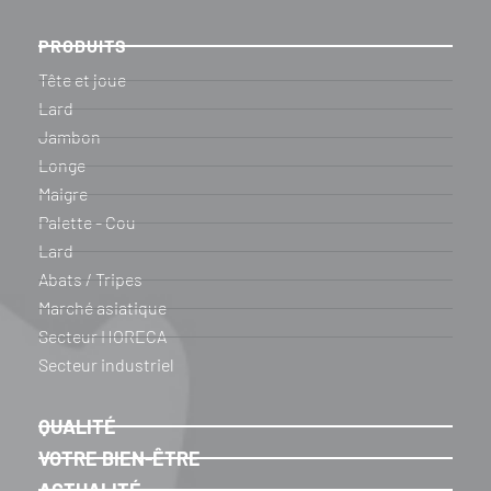
PRODUITS
Tête et joue
Lard
Jambon
Longe
Maigre
Palette - Cou
Lard
Abats / Tripes
Marché asiatique
Secteur HORECA
Secteur industriel
QUALITÉ
VOTRE BIEN-ÊTRE
ACTUALITÉ