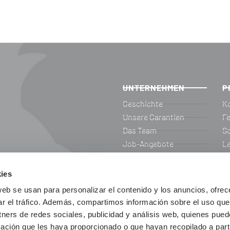
UNTERNEHMEN
P
Geschichte
K
Unsere Garantien
Fe
Das Team
S
Job-Angebote
L
Die Menschen von
Ma
Friselva
Vo
ies
RSC
B
web se usan para personalizar el contenido y los anuncios, ofrec
Einrichtungen
I
ar el tráfico. Además, compartimos información sobre el uso que
As
tners de redes sociales, publicidad y análisis web, quienes pue
H
ación que les haya proporcionado o que hayan recopilado a parti