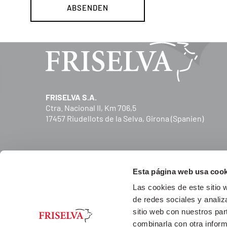
FRISELVA S.A.
Ctra. Nacional II, Km 706,5
17457 Riudellots de la Selva, Girona (Spanien)
Esta página web usa cook
Las cookies de este sitio 
de redes sociales y analiz
sitio web con nuestros par
combinarla con otra inform