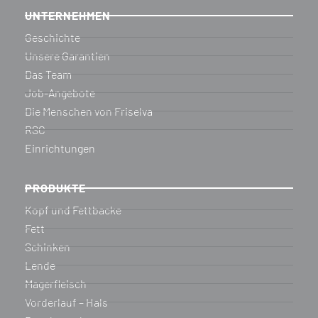
UNTERNEHMEN
Geschichte
Unsere Garantien
Das Team
Job-Angebote
Die Menschen von Friselva
RSC
Einrichtungen
PRODUKTE
Kopf und Fettbacke
Fett
Schinken
Lende
Magerfleisch
Vorderlauf – Hals