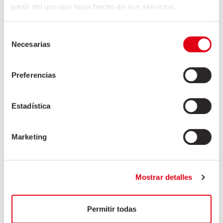
Speiseröhre
partir del uso que haya hecho de sus servicios.
Uterus
Vorderklaue
Selección
Zunge
Necesarias
de
Zwölffingerdarm
consentimiento
Preferencias
Asiatischer Markt
Estadística
HORECA
Industrie
Marketing
Mostrar detalles
Permitir todas