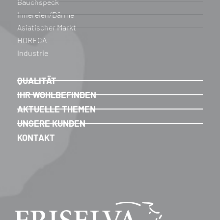
Bauchspeck
Innereien/Därme
Asiatischer Markt
HORECA
Industrie
QUALITÄT
IHR WOHLBEFINDEN
AKTUELLE THEMEN
UNSERE KUNDEN
KONTAKT