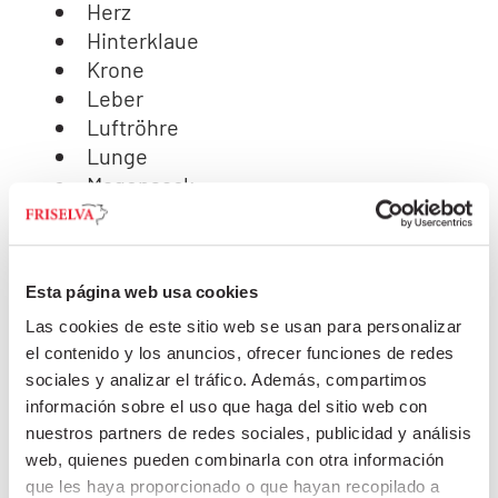
Herz
Hinterklaue
Krone
Leber
Luftröhre
Lunge
Magensack
Magerfleisch 30/70
Magerfleisch, erste Qualität
Magerfleisch, erste Qualität, 70 x 30
Esta página web usa cookies
Magerfleisch, Zunge
Milz
Las cookies de este sitio web se usan para personalizar
el contenido y los anuncios, ofrecer funciones de redes
Muskelmagen
sociales y analizar el tráfico. Además, compartimos
Niere
información sobre el uso que haga del sitio web con
Schilddrüse
nuestros partners de redes sociales, publicidad y análisis
Schinken-magerfleisch
web, quienes pueden combinarla con otra información
Schlund
que les haya proporcionado o que hayan recopilado a