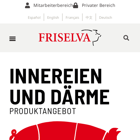
Mitarbeiterbereich
Privater Bereich
Español
English
Français
中文
Deutsch
INNEREIEN
UND DÄRME
PRODUKTANGEBOT