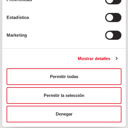
Halber kopf ohne Ohr
Lippen
Estadística
Mittelstück maske
Ohr
Schnautze mit fleisch
Marketing
Schinken
Lende
Vorderlauf – Hals
Mostrar detalles
Bauchspeck
Fett/ Magerfleisch / Innereien / Därme
Permitir todas
Asiatischer Markt
Permitir la selección
HORECA
Denegar
Industrie