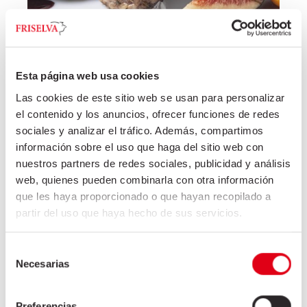
CHEEKS WITH PORT SAUCE
Esta página web usa cookies
+
Las cookies de este sitio web se usan para personalizar
el contenido y los anuncios, ofrecer funciones de redes
sociales y analizar el tráfico. Además, compartimos
información sobre el uso que haga del sitio web con
nuestros partners de redes sociales, publicidad y análisis
web, quienes pueden combinarla con otra información
Kopf und Fettbacke
que les haya proporcionado o que hayan recopilado a
Backe O/K
partir del uso que haya hecho de sus servicios.
Backen mit Knochen
Fettbacke m/s
Selección
Fettbacke O/S
Necesarias
de
Fettbackenschwarte
consentimiento
Filetierte backe
Preferencias