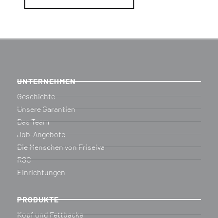
UNTERNEHMEN
Geschichte
Unsere Garantien
Das Team
Job-Angebote
Die Menschen von Friselva
RSC
Einrichtungen
PRODUKTE
Kopf und Fettbacke