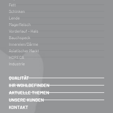
Fett
Schinken
Lende
Magerfleisch
Vorderlauf – Hals
Bauchspeck
Innereien/Därme
Asiatischer Markt
HORECA
Industrie
QUALITÄT
IHR WOHLBEFINDEN
AKTUELLE THEMEN
UNSERE KUNDEN
KONTAKT