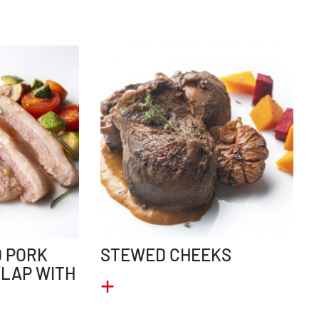
 PORK
STEWED CHEEKS
LAP WITH
+
L