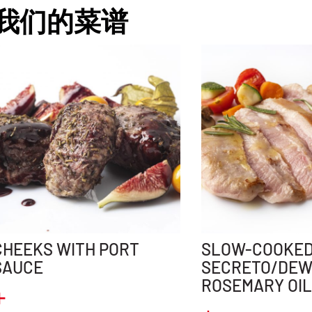
我们的菜谱
CHEEKS WITH PORT
SLOW-COOKED
SAUCE
SECRETO/DEW
ROSEMARY OI
+