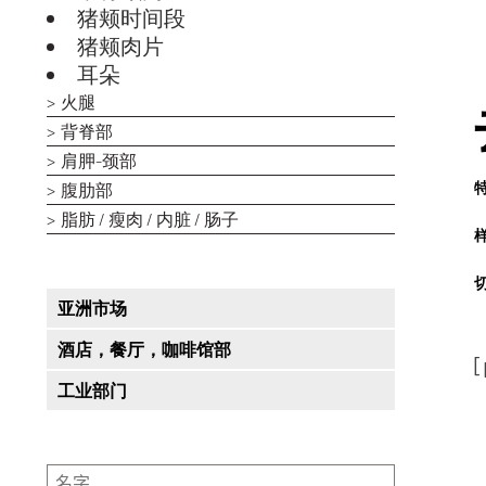
猪颊时间段
猪颊肉片
耳朵
火腿
背脊部
肩胛-颈部
腹肋部
脂肪 / 瘦肉 / 内脏 / 肠子
亚洲市场
酒店，餐厅，咖啡馆部
[
工业部门