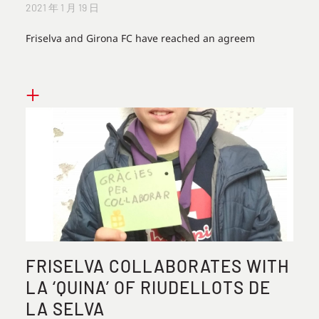
2021 年 1 月 19 日
Friselva and Girona FC have reached an agreem
+
FRISELVA COLLABORATES WITH
LA ‘QUINA’ OF RIUDELLOTS DE
LA SELVA