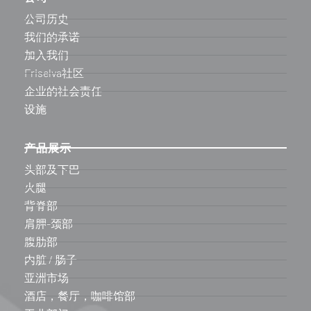
公司历史
我们的承诺
加入我们
Friselva社区
企业的社会责任
设施
产品展示
头部及下巴
火腿
背脊部
肩胛-颈部
腹肋部
内脏 / 肠子
亚洲市场
酒店，餐厅，咖啡馆部