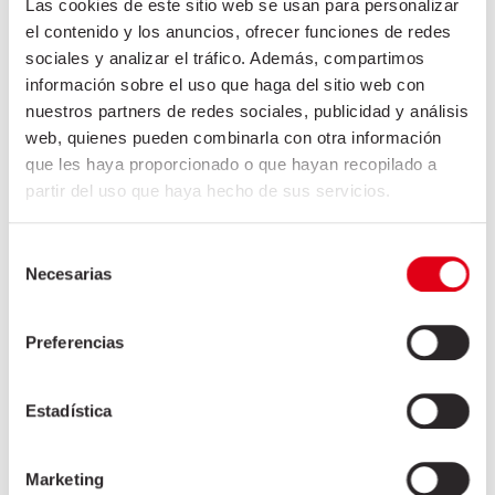
Las cookies de este sitio web se usan para personalizar
el contenido y los anuncios, ofrecer funciones de redes
sociales y analizar el tráfico. Además, compartimos
información sobre el uso que haga del sitio web con
nuestros partners de redes sociales, publicidad y análisis
web, quienes pueden combinarla con otra información
que les haya proporcionado o que hayan recopilado a
partir del uso que haya hecho de sus servicios.
Selección
Necesarias
de
consentimiento
重要信息
Preferencias
为了回应你的问题或请求，FRISELVA, S.A.将负责处理
你的有关数据。你可以访问、更正或删除相关数据，也
Estadística
可以通过在我们的隐私政策中查询关于数据保护的详细
补充信息行使其他权利
Marketing