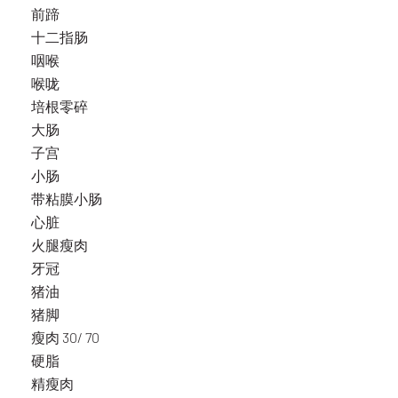
前蹄
十二指肠
咽喉
喉咙
培根零碎
大肠
子宫
小肠
带粘膜小肠
心脏
火腿瘦肉
牙冠
猪油
猪脚
瘦肉 30/ 70
硬脂
精瘦肉