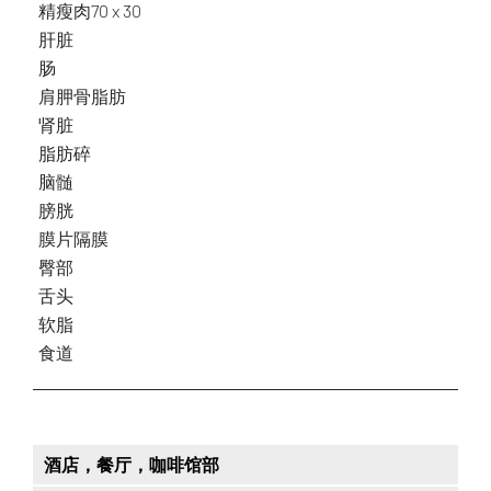
精瘦肉70 x 30
肝脏
肠
肩胛骨脂肪
肾脏
脂肪碎
脑髄
膀胱
膜片隔膜
臀部
舌头
软脂
食道
酒店，餐厅，咖啡馆部