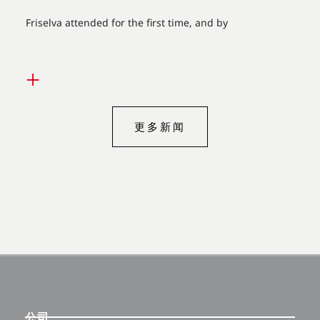
Friselva attended for the first time, and by
+
更多新闻
公司