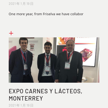
2021 年 1 月 19 日
One more year, from Friselva we have collabor
+
EXPO CARNES Y LÁCTEOS,
MONTERREY
2021 年 1 月 19 日