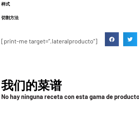
样式
切割方法
[print-me target=”.lateralproducto”]
我们的菜谱
No hay ninguna receta con esta gama de product