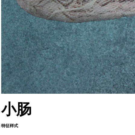
小肠
特征样式