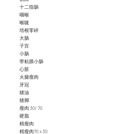
十二指肠
咽喉
喉咙
培根零碎
大肠
子宫
小肠
带粘膜小肠
心脏
火腿瘦肉
牙冠
猪油
猪脚
瘦肉 30/ 70
硬脂
精瘦肉
精瘦肉70 x 30