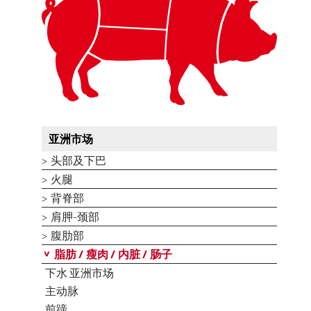
亚洲市场
头部及下巴
火腿
背脊部
肩胛-颈部
腹肋部
脂肪 / 瘦肉 / 内脏 / 肠子
下水 亚洲市场
主动脉
前蹄