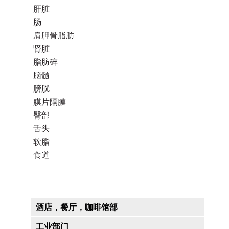
肝脏
肠
肩胛骨脂肪
肾脏
脂肪碎
脑髄
膀胱
膜片隔膜
臀部
舌头
软脂
食道
酒店，餐厅，咖啡馆部
工业部门