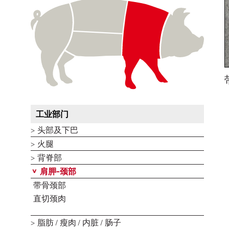
工业部门
头部及下巴
火腿
背脊部
肩胛-颈部
带骨颈部
直切颈肉
脂肪 / 瘦肉 / 内脏 / 肠子