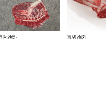
带骨颈部
直切颈肉