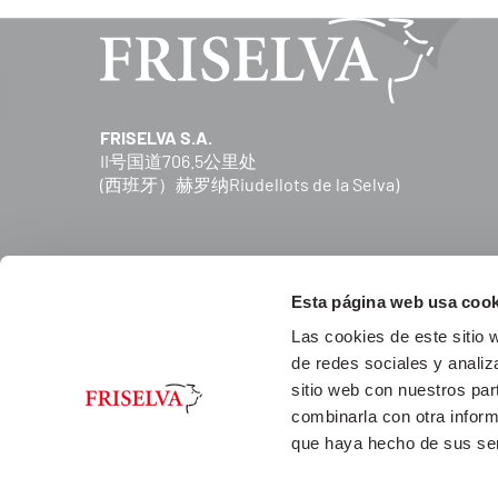
FRISELVA S.A.
II号国道706.5公里处
(西班牙）赫罗纳Riudellots de la Selva)
Esta página web usa cook
Las cookies de este sitio 
de redes sociales y analiz
sitio web con nuestros par
combinarla con otra inform
que haya hecho de sus ser