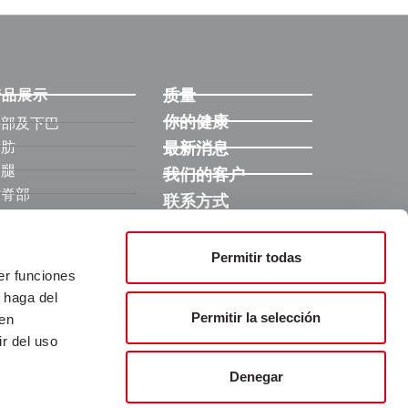
质量
产品展示
你的健康
头部及下巴
脂肪
最新消息
火腿
我们的客户
背脊部
联系方式
瘦肉
胛-颈部
Permitir todas
腹肋部
er funciones
脏 / 肠子
 haga del
亚洲市场
Permitir la selección
den
酒店，餐厅，咖啡馆部
r del uso
工业部门
Denegar