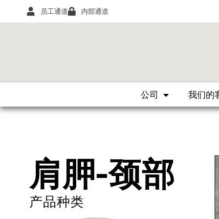
员工通道
内部通道
公司
我们的
肩胛-颈部
产品种类