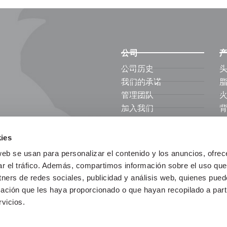
公司
公司历史
我们的承诺
管理团队
加入我们
Friselva社区
企业的社会责任
肩
ies
设施
web se usan para personalizar el contenido y los anuncios, ofrec
内
ar el tráfico. Además, compartimos información sobre el uso que
tners de redes sociales, publicidad y análisis web, quienes pue
ación que les haya proporcionado o que hayan recopilado a parti
vicios.