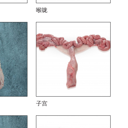
喉咙
子宫