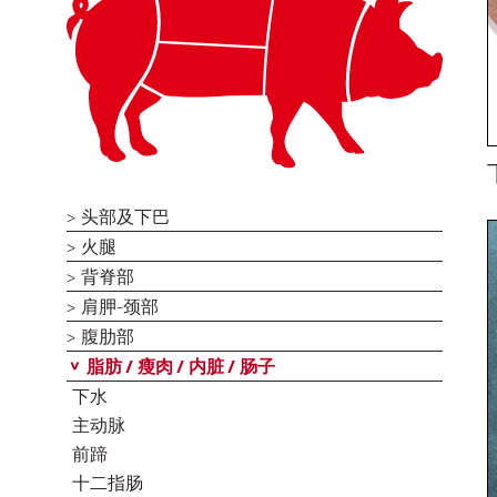
头部及下巴
火腿
背脊部
肩胛-颈部
腹肋部
脂肪 / 瘦肉 / 内脏 / 肠子
下水
主动脉
前蹄
十二指肠