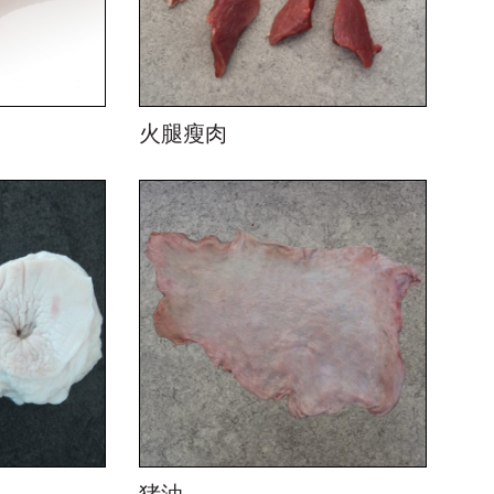
火腿瘦肉
猪油