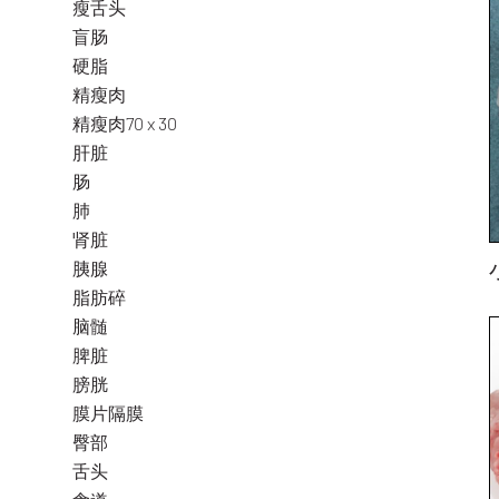
瘦舌头
盲肠
硬脂
精瘦肉
精瘦肉70 x 30
肝脏
肠
肺
肾脏
胰腺
脂肪碎
脑髄
脾脏
膀胱
膜片隔膜
臀部
舌头