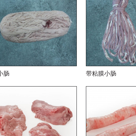
小肠
带粘膜小肠