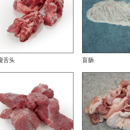
瘦舌头
盲肠