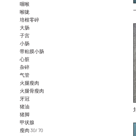
咽喉
喉咙
培根零碎
大肠
子宫
小肠
带粘膜小肠
心脏
杂碎
气管
火腿瘦肉
火腿骨瘦肉
牙冠
猪油
猪脚
甲状腺
瘦肉 30/ 70