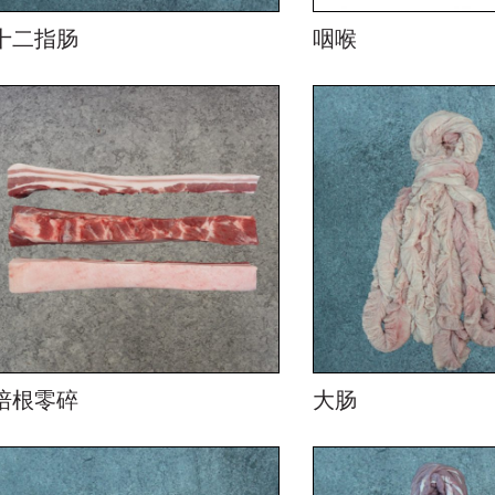
十二指肠
咽喉
培根零碎
大肠