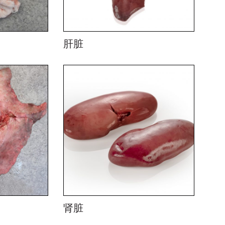
肝脏
肾脏