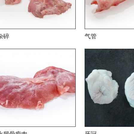
杂碎
气管
火腿骨瘦肉
牙冠